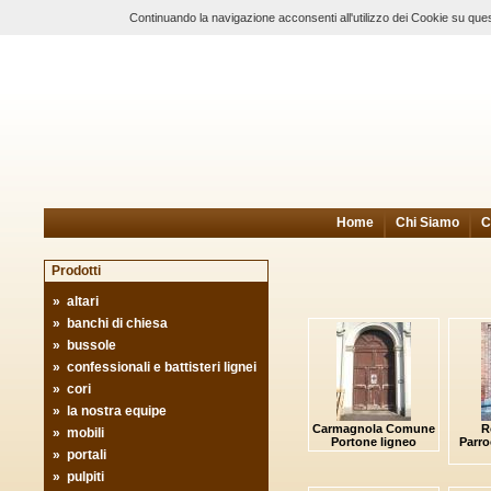
Continuando la navigazione acconsenti all'utilizzo dei Cookie su ques
Home
Chi Siamo
C
Prodotti
»
altari
»
banchi di chiesa
»
bussole
»
confessionali e battisteri lignei
»
cori
»
la nostra equipe
Carmagnola Comune
R
»
mobili
Portone ligneo
Parro
»
portali
»
pulpiti