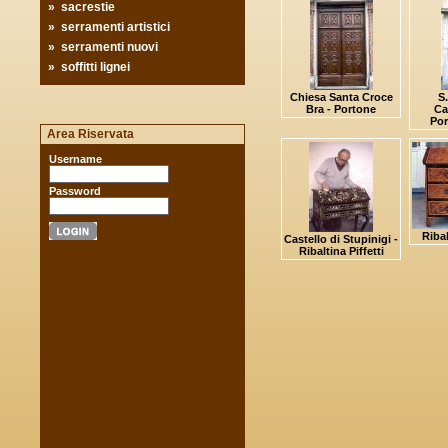
»
sacrestie
»
serramenti artistici
»
serramenti nuovi
»
soffitti lignei
Chiesa Santa Croce
S
Bra - Portone
Ca
Por
Area Riservata
Username
Password
Ribal
Castello di Stupinigi -
Ribaltina Piffetti