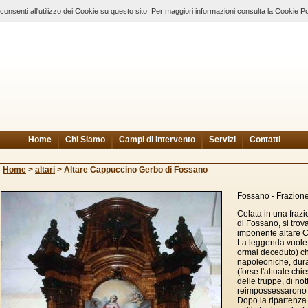
nsenti all'utilizzo dei Cookie su questo sito. Per maggiori informazioni consulta la Cookie Po
Home
Chi Siamo
Campi di Intervento
Servizi
Contatti
Home
>
altari
>
Altare Cappuccino Gerbo di Fossano
Fossano - Frazione
Celata in una fraz
di Fossano, si trov
imponente altare C
La leggenda vuole 
ormai deceduto) che
napoleoniche, duran
(forse l'attuale c
delle truppe, di nott
reimpossessarono de
Dopo la ripartenza 