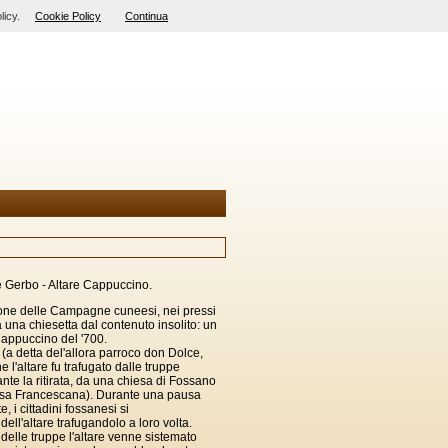
licy.
Cookie Policy
Continua
 Gerbo - Altare Cappuccino.
ione delle Campagne cuneesi, nei pressi
a una chiesetta dal contenuto insolito: un
appuccino del '700.
(a detta del'allora parroco don Dolce,
 l'altare fu trafugato dalle truppe
te la ritirata, da una chiesa di Fossano
hiesa Francescana). Durante una pausa
e, i cittadini fossanesi si
ll'altare trafugandolo a loro volta.
delle truppe l'altare venne sistemato