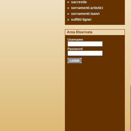
»
sacrestie
»
serramenti artistici
»
serramenti nuovi
»
soffitti lignei
Area Riservata
Username
Password