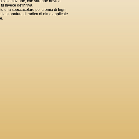
 La sistemazione, che sarebbe dovuta
fu invece definitiva.
lato una speccacolare policromia di legni.
o lastronature di radica di olmo applicate
e.