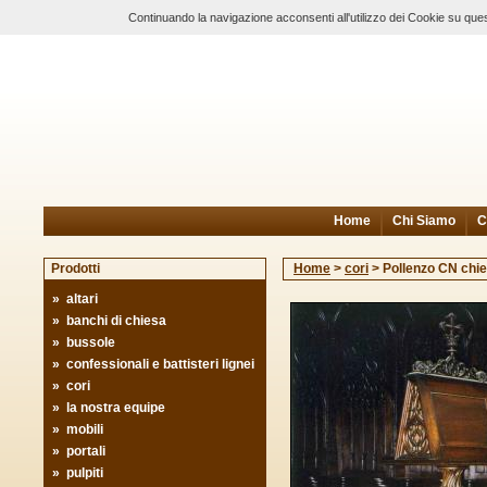
Continuando la navigazione acconsenti all'utilizzo dei Cookie su ques
Home
Chi Siamo
C
Prodotti
Home
>
cori
>
Pollenzo CN chie
»
altari
»
banchi di chiesa
»
bussole
»
confessionali e battisteri lignei
»
cori
»
la nostra equipe
»
mobili
»
portali
»
pulpiti