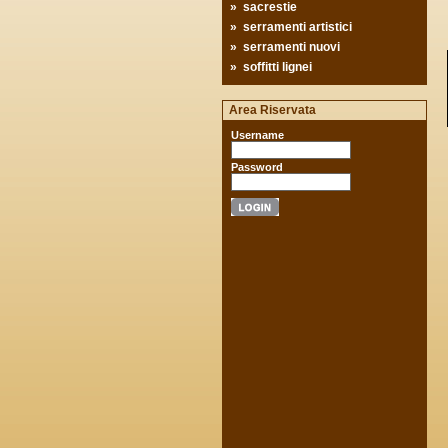
»
sacrestie
»
serramenti artistici
»
serramenti nuovi
»
soffitti lignei
Area Riservata
Username
Password