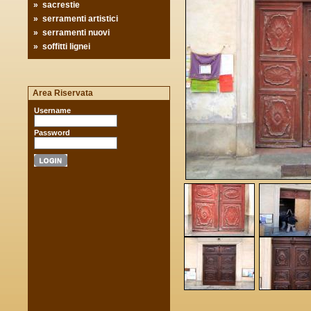
»
sacrestie
»
serramenti artistici
»
serramenti nuovi
»
soffitti lignei
Area Riservata
Username
Password