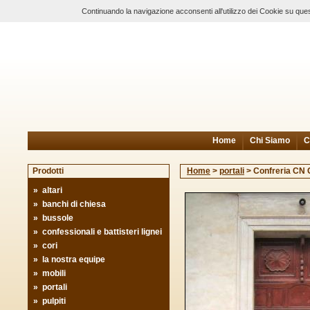
Continuando la navigazione acconsenti all'utilizzo dei Cookie su ques
Home
Chi Siamo
C
Prodotti
Home
>
portali
>
Confreria CN 
»
altari
»
banchi di chiesa
»
bussole
»
confessionali e battisteri lignei
»
cori
»
la nostra equipe
»
mobili
»
portali
»
pulpiti