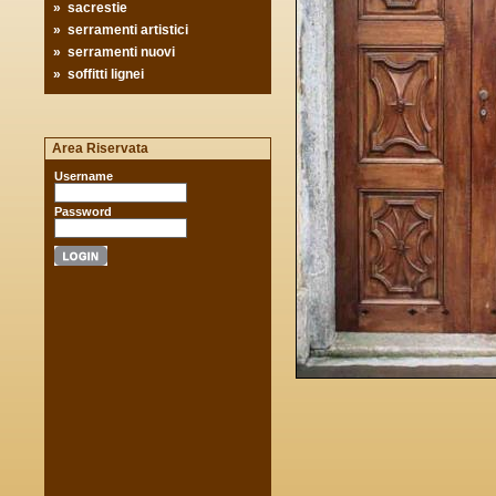
»
sacrestie
»
serramenti artistici
»
serramenti nuovi
»
soffitti lignei
Area Riservata
Username
Password