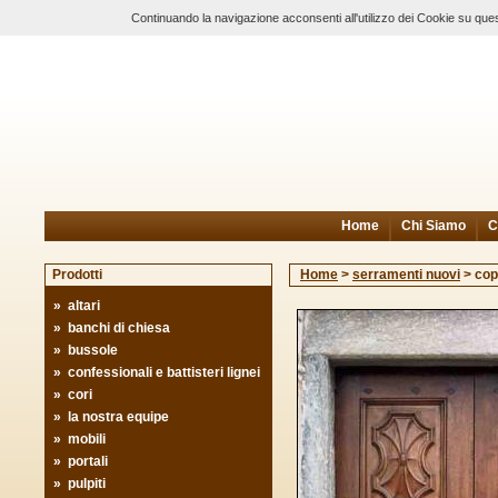
Continuando la navigazione acconsenti all'utilizzo dei Cookie su ques
Home
Chi Siamo
C
Prodotti
Home
>
serramenti nuovi
>
cop
»
altari
»
banchi di chiesa
»
bussole
»
confessionali e battisteri lignei
»
cori
»
la nostra equipe
»
mobili
»
portali
»
pulpiti