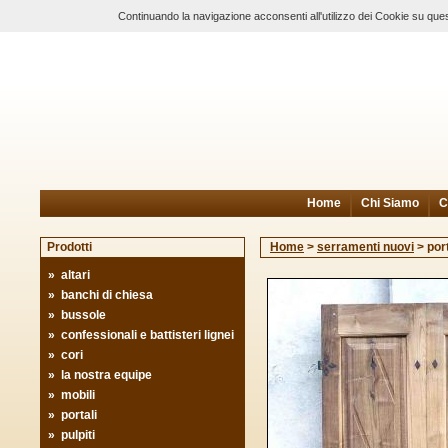
Continuando la navigazione acconsenti all'utilizzo dei Cookie su ques
Home
Chi Siamo
C
Prodotti
Home
>
serramenti nuovi
>
por
»
altari
»
banchi di chiesa
»
bussole
»
confessionali e battisteri lignei
»
cori
»
la nostra equipe
»
mobili
»
portali
»
pulpiti