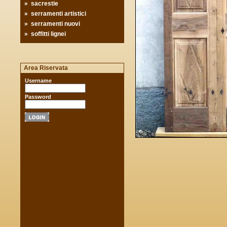
»
sacrestie
»
serramenti artistici
»
serramenti nuovi
»
soffitti lignei
Area Riservata
Username
Password